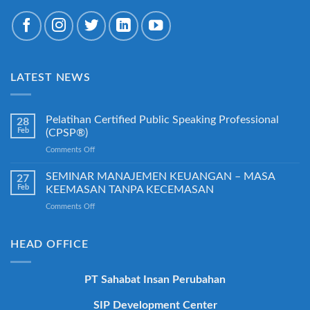
LATEST NEWS
Pelatihan Certified Public Speaking Professional
28
Feb
(CPSP®)
on
Comments Off
Pelatihan
Certified
SEMINAR MANAJEMEN KEUANGAN – MASA
27
Public
Feb
KEEMASAN TANPA KECEMASAN
Speaking
on
Comments Off
Professional
SEMINAR
(CPSP®)
MANAJEMEN
KEUANGAN
HEAD OFFICE
–
MASA
KEEMASAN
PT Sahabat Insan Perubahan
TANPA
KECEMASAN
SIP Development Center