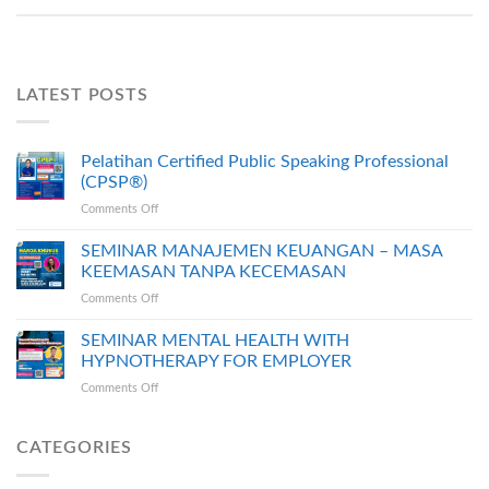
LATEST POSTS
Pelatihan Certified Public Speaking Professional
(CPSP®)
on
Comments Off
Pelatihan
Certified
SEMINAR MANAJEMEN KEUANGAN – MASA
Public
KEEMASAN TANPA KECEMASAN
Speaking
on
Comments Off
Professional
SEMINAR
(CPSP®)
MANAJEMEN
SEMINAR MENTAL HEALTH WITH
KEUANGAN
HYPNOTHERAPY FOR EMPLOYER
–
on
Comments Off
MASA
SEMINAR
KEEMASAN
MENTAL
TANPA
HEALTH
CATEGORIES
KECEMASAN
WITH
HYPNOTHERAPY