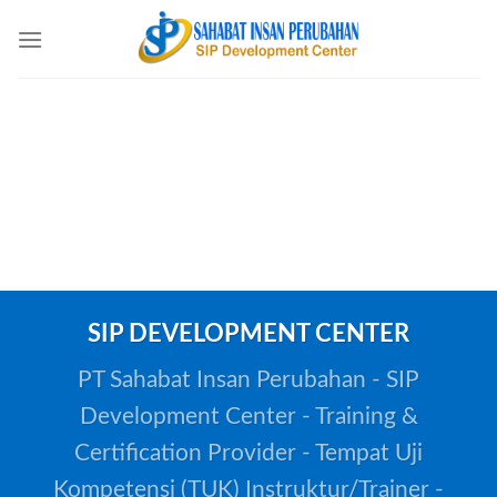
Skip
to
content
SIP DEVELOPMENT CENTER
PT Sahabat Insan Perubahan - SIP
Development Center - Training &
Certification Provider - Tempat Uji
Kompetensi (TUK) Instruktur/Trainer -