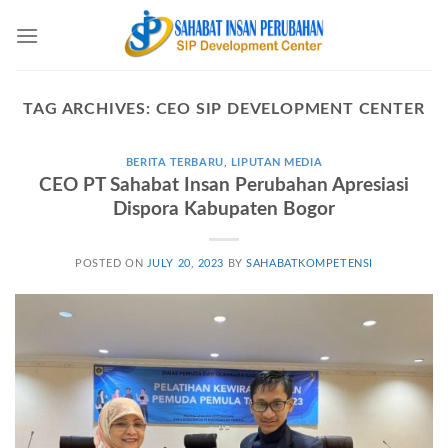
Skip
to
content
TAG ARCHIVES:
CEO SIP DEVELOPMENT CENTER
BERITA TERBARU
,
LIPUTAN MEDIA
CEO PT Sahabat Insan Perubahan Apresiasi
Dispora Kabupaten Bogor
POSTED ON
JULY 20, 2023
BY
SAHABATKOMPETENSI