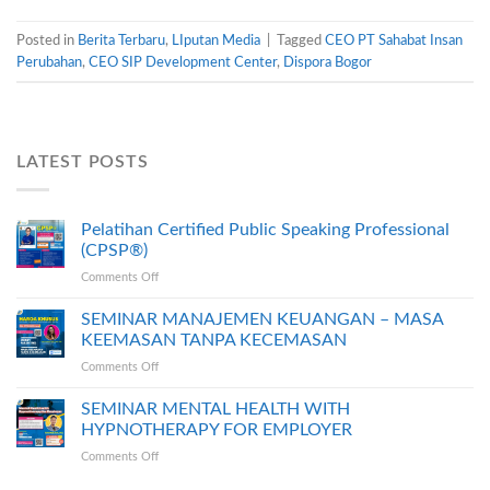
Posted in
Berita Terbaru
,
LIputan Media
|
Tagged
CEO PT Sahabat Insan
Perubahan
,
CEO SIP Development Center
,
Dispora Bogor
LATEST POSTS
Pelatihan Certified Public Speaking Professional
(CPSP®)
on
Comments Off
Pelatihan
Certified
SEMINAR MANAJEMEN KEUANGAN – MASA
Public
KEEMASAN TANPA KECEMASAN
Speaking
on
Comments Off
Professional
SEMINAR
(CPSP®)
MANAJEMEN
SEMINAR MENTAL HEALTH WITH
KEUANGAN
HYPNOTHERAPY FOR EMPLOYER
–
on
Comments Off
MASA
SEMINAR
KEEMASAN