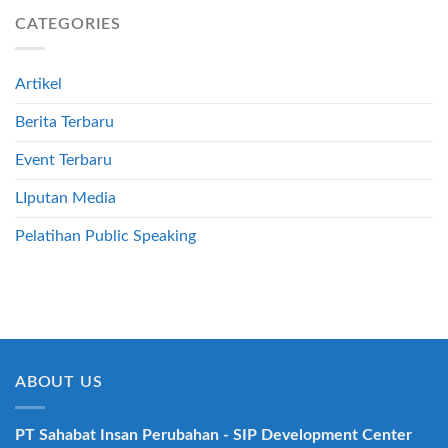
MENTAL
TANPA
HEALTH
CATEGORIES
KECEMASAN
WITH
HYPNOTHERAPY
FOR
Artikel
EMPLOYER
Berita Terbaru
Event Terbaru
LIputan Media
Pelatihan Public Speaking
ABOUT US
PT Sahabat Insan Perubahan - SIP Development Center