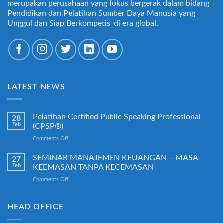
merupakan perusahaan yang fokus bergerak dalam bidang
Pendidikan dan Pelatihan Sumber Daya Manusia yang
Unggul dan Siap Berkompetisi di era global.
LATEST NEWS
Pelatihan Certified Public Speaking Professional
28
Feb
(CPSP®)
on
Comments Off
Pelatihan
Certified
SEMINAR MANAJEMEN KEUANGAN – MASA
27
Public
Feb
KEEMASAN TANPA KECEMASAN
Speaking
on
Comments Off
Professional
SEMINAR
(CPSP®)
MANAJEMEN
KEUANGAN
HEAD OFFICE
–
MASA